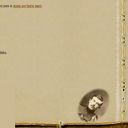
tez pas à
nous en faire part
.
ités.