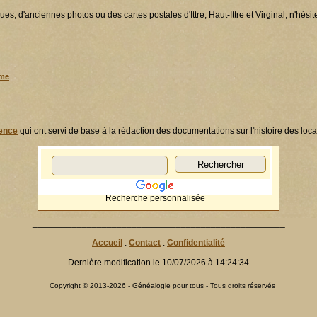
s, d'anciennes photos ou des cartes postales d'Ittre, Haut-Ittre et Virginal, n'hési
mme
rence
qui ont servi de base à la rédaction des documentations sur l'histoire des local
Recherche personnalisée
___________________________________________________
Accueil
:
Contact
:
Confidentialité
Dernière modification le 10/07/2026 à 14:24:34
Copyright © 2013-2026 - Généalogie pour tous - Tous droits réservés