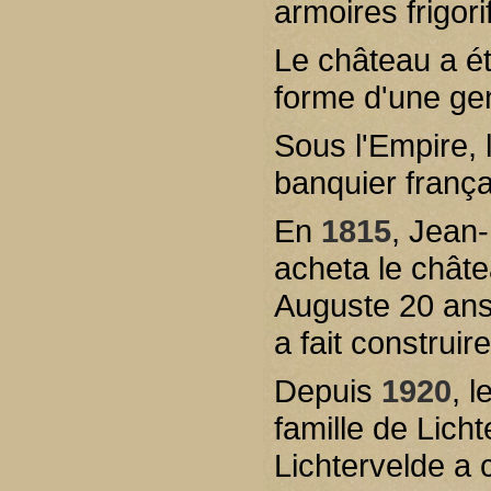
armoires frigori
Le château a ét
forme d'une ge
Sous l'Empire, 
banquier frança
En
1815
, Jean-
acheta le châtea
Auguste 20 ans
a fait construir
Depuis
1920
, 
famille de Licht
Lichtervelde a c